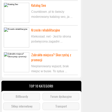
Katalog Seo
Countdown. pl to świeży
moderowany katalog seo, ja ...
Krzesło rehabilitacyjne
Klekosiad. net - Jest to strona
poświęcona zagadni ...
Zabrakło miejsca? Skorzystaj z
promocji
Nieplanowany wyjazd, brak
miejsc w busie. To sytua ...
TOP 10 KATEGORII:
Billboardy
Forum dyskusyjne
Sklep internetowy
Transport