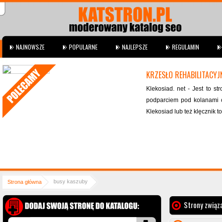
NAJNOWSZE
POPULARNE
NAJLEPSZE
REGULAMIN
KRZESŁO REHABILITACYJ
Klekosiad. net - Jest to st
podparciem pod kolanami c
Klekosiad lub też klęcznik t
busy kaszuby
Strona główna
Strony związa