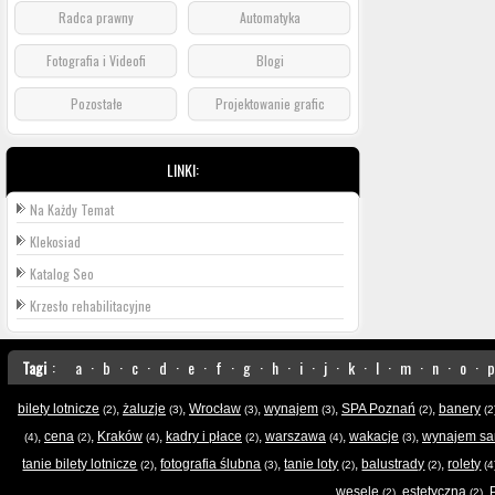
Radca prawny
Automatyka
Fotografia i Videofi
Blogi
Pozostałe
Projektowanie grafic
LINKI:
Na Każdy Temat
Klekosiad
Katalog Seo
Krzesło rehabilitacyjne
Tagi
:
a
·
b
·
c
·
d
·
e
·
f
·
g
·
h
·
i
·
j
·
k
·
l
·
m
·
n
·
o
·
p
bilety lotnicze
,
żaluzje
,
Wrocław
,
wynajem
,
SPA Poznań
,
banery
(2)
(3)
(3)
(3)
(2)
(2
,
cena
,
Kraków
,
kadry i płace
,
warszawa
,
wakacje
,
wynajem s
(4)
(2)
(4)
(2)
(4)
(3)
tanie bilety lotnicze
,
fotografia ślubna
,
tanie loty
,
balustrady
,
rolety
(2)
(3)
(2)
(2)
(4
wesele
,
estetyczna
,
(2)
(2)