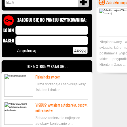
Zabrakło miej
Nieplanowany w
sytuacje, które m
Zarejestruj się
postanawia wyjść
takich przypad
klientom. Zape ...
TOP 5 STRON W KATALOGU:
Fiskalnekasy.com
Firma sprzedaje i serwisuje kasy
fiskalne i drukar ...
VISBUS: wynajem autokarów, busów,
mikrobusów
Zobacz koniecznie najlepsze
autokary, koniecznie b ...